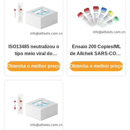
ISO13485 neutralizou o
Ensaio 200 Copies/ML
tipo meio viral do
de Allchek SARS-COV-2
transporte de Vtm
Rt Qpcr do tempo real
Obtenha o melhor preço
Obtenha o melhor preço
transparente