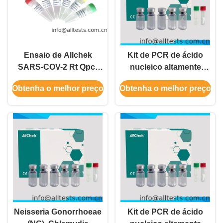
Ensaio de Allchek
Kit de PCR de ácido
SARS-COV-2 Rt Qpcr
nucleico altamente
do tempo real
sensível para detecção
Obtenha o melhor preço
Obtenha o melhor preço
da gripe A/B e RSV do
SARS-CoV-2
Neisseria Gonorrhoeae
Kit de PCR de ácido