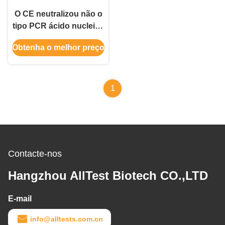
O CE neutralizou não o
tipo PCR ácido nucleico
dos meios de Vtm
Obtenha o melhor preço
1
Contacte-nos
Hangzhou AllTest Biotech CO.,LTD
E-mail
info@alltests.com.cn