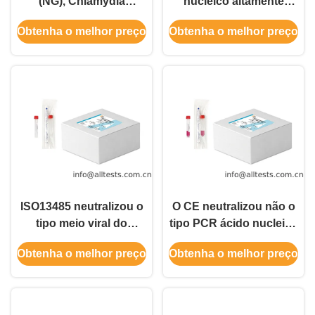
(NG), Chlamydia
nucleico altamente
Trachomatis (CT) e
sensível para detecção
Obtenha o melhor preço
Obtenha o melhor preço
Ureaplasma
de gripe A/B e RSV
Urealyticum (UU)
ISO13485 neutralizou o
O CE neutralizou não o
tipo meio viral do
tipo PCR ácido nucleico
transporte de Vtm
1mL/T dos meios de
Obtenha o melhor preço
Obtenha o melhor preço
Vtm