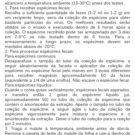
alcancem a temperatura ambiente (15-30°C) antes dos testes.
1. Para recolher espécimes fecais:
Recolha a suficiente quantidade de fezes (1-2 ml ou 1-2 g) em
um recipiente limpo, seco da coleção de espécime para obter
bastante partículas do vírus. Os melhores resultados serão
obtidos se o ensaio é executado dentro de 6 horas após a
coleção. O espécime recolhido pode ser armazenado por 3 dias
em 2-8°C se não testado dentro de 6 horas. Para o
armazenamento a longo prazo, os espécimes devem ser
mantidos abaixo de -20°C.
2. Para processar espécimes fecais:
Para espécimes contínuos:
Desaparafuse o tampão do tubo da coleção de espécime, a
seguir aleatoriamente da facada o aplicador da coleção de
espécime no espécime fecal pelo menos em 3 locais diferentes
para recolher magnésio aproximadamente 50 da fezes
(equivalente a 1/4 de uma ervilha). Não escave o espécime fecal.
Para espécimes líquidos:
Guarde o conta-gotas verticalmente, espécimes fecais aspirados,
e transfira então 2 gotas do espécime líquido (µL
aproximadamente 50) no tubo da coleção de espécime que
contém o amortecedor da extração. Aperte o tampão no tubo da
coleção de espécime, a seguir agite o tubo da coleção de
espécime vigorosamente para misturar o espécime e o
amortecedor da extração. Deixe o tubo da coleção para a reação
por 2 minutos.
3. Traga o malote à temperatura ambiente antes de abri-la.
Remova a gaveta do teste do malote da folha e use-a dentro de