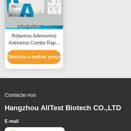
Rotavirus Adenovirus
Astrovirus Combo Rapid
Test com tempo de leitura
Obtenha o melhor preço
de 15 minutos Certificado
CE e alta precisão
Contacte-nos
Hangzhou AllTest Biotech CO.,LTD
E-mail