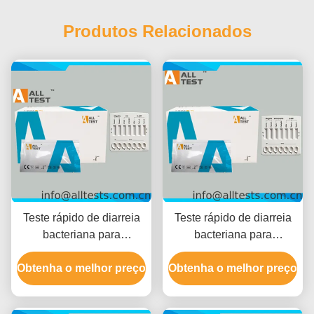
Produtos Relacionados
Teste rápido de diarreia
Teste rápido de diarreia
bacteriana para
bacteriana para
Shigella/Cholerae/C.diff
Shigella/Salmonella/C.diff
Obtenha o melhor preço
com tempo de leitura de
Obtenha o melhor preço
com resultados rápidos
10 minutos, certificado
em 10 minutos, alta
CE e alta precisão
precisão e fácil