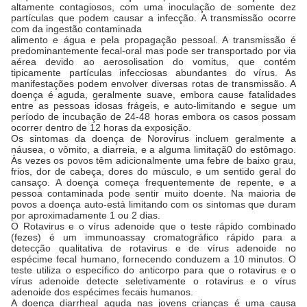
altamente contagiosos, com uma inoculação de somente dez
partículas que podem causar a infecção. A transmissão ocorre
com da ingestão contaminada
alimento e água e pela propagação pessoal. A transmissão é
predominantemente fecal-oral mas pode ser transportado por via
aérea devido ao aerosolisation do vomitus, que contém
tipicamente partículas infecciosas abundantes do vírus. As
manifestações podem envolver diversas rotas de transmissão. A
doença é aguda, geralmente suave, embora cause fatalidades
entre as pessoas idosas frágeis, e auto-limitando e segue um
período de incubação de 24-48 horas embora os casos possam
ocorrer dentro de 12 horas da exposição.
Os sintomas da doença de Norovirus incluem geralmente a
náusea, o vômito, a diarreia, e a alguma limitaçã0 do estômago.
Às vezes os povos têm adicionalmente uma febre de baixo grau,
frios, dor de cabeça, dores do músculo, e um sentido geral do
cansaço. A doença começa frequentemente de repente, e a
pessoa contaminada pode sentir muito doente. Na maioria de
povos a doença auto-está limitando com os sintomas que duram
por aproximadamente 1 ou 2 dias.
O Rotavirus e o vírus adenoide que o teste rápido combinado
(fezes) é um immunoassay cromatográfico rápido para a
detecção qualitativa de rotavirus e de vírus adenoide no
espécime fecal humano, fornecendo conduzem a 10 minutos. O
teste utiliza o específico do anticorpo para que o rotavirus e o
vírus adenoide detecte seletivamente o rotavirus e o vírus
adenoide dos espécimes fecais humanos.
A doença diarrheal aguda nas jovens crianças é uma causa