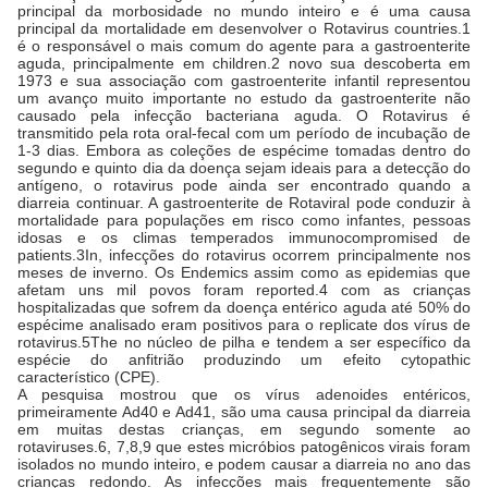
principal da morbosidade no mundo inteiro e é uma causa
principal da mortalidade em desenvolver o Rotavirus countries.1
é o responsável o mais comum do agente para a gastroenterite
aguda, principalmente em children.2 novo sua descoberta em
1973 e sua associação com gastroenterite infantil representou
um avanço muito importante no estudo da gastroenterite não
causado pela infecção bacteriana aguda. O Rotavirus é
transmitido pela rota oral-fecal com um período de incubação de
1-3 dias. Embora as coleções de espécime tomadas dentro do
segundo e quinto dia da doença sejam ideais para a detecção do
antígeno, o rotavirus pode ainda ser encontrado quando a
diarreia continuar. A gastroenterite de Rotaviral pode conduzir à
mortalidade para populações em risco como infantes, pessoas
idosas e os climas temperados immunocompromised de
patients.3In, infecções do rotavirus ocorrem principalmente nos
meses de inverno. Os Endemics assim como as epidemias que
afetam uns mil povos foram reported.4 com as crianças
hospitalizadas que sofrem da doença entérico aguda até 50% do
espécime analisado eram positivos para o replicate dos vírus de
rotavirus.5The no núcleo de pilha e tendem a ser específico da
espécie do anfitrião produzindo um efeito cytopathic
característico (CPE).
A pesquisa mostrou que os vírus adenoides entéricos,
primeiramente Ad40 e Ad41, são uma causa principal da diarreia
em muitas destas crianças, em segundo somente ao
rotaviruses.6, 7,8,9 que estes micróbios patogênicos virais foram
isolados no mundo inteiro, e podem causar a diarreia no ano das
crianças redondo. As infecções mais frequentemente são