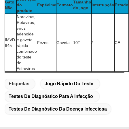
Gato.
Tamanho
do
Espécime
Formato
Interrupção
Estado
Não.
do jogo
produto
Norovirus,
Rotavirus,
vírus
adenoide
IMVD-
e gaveta
Fezes
Gaveta
10T
/
CE
645
rápida
combinado
do teste
de
Astrovirus
Etiquetas:
Jogo Rápido Do Teste
Testes De Diagnóstico Para A Infecção
Testes De Diagnóstico Da Doença Infecciosa