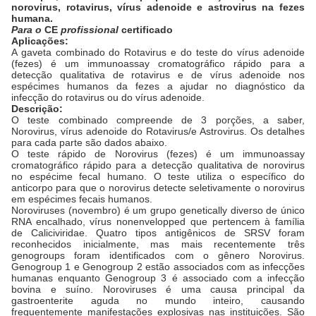
norovirus, rotavirus, vírus adenoide e astrovirus na fezes
humana.
Para o
CE
profissional
certificado
Aplicações:
A gaveta combinado do Rotavirus e do teste do vírus adenoide
(fezes) é um immunoassay cromatográfico rápido para a
detecção qualitativa de rotavirus e de vírus adenoide nos
espécimes humanos da fezes a ajudar no diagnóstico da
infecção do rotavirus ou do vírus adenoide.
Descrição:
O teste combinado compreende de 3 porções, a saber,
Norovirus, vírus adenoide do Rotavirus/e Astrovirus. Os detalhes
para cada parte são dados abaixo.
O teste rápido de Norovirus (fezes) é um immunoassay
cromatográfico rápido para a detecção qualitativa de norovirus
no espécime fecal humano. O teste utiliza o específico do
anticorpo para que o norovirus detecte seletivamente o norovirus
em espécimes fecais humanos.
Noroviruses (novembro) é um grupo genetically diverso de único
RNA encalhado, vírus nonenvelopped que pertencem à família
de Caliciviridae. Quatro tipos antigênicos de SRSV foram
reconhecidos inicialmente, mas mais recentemente três
genogroups foram identificados com o gênero Norovirus.
Genogroup 1 e Genogroup 2 estão associados com as infecções
humanas enquanto Genogroup 3 é associado com a infecção
bovina e suíno. Noroviruses é uma causa principal da
gastroenterite aguda no mundo inteiro, causando
frequentemente manifestações explosivas nas instituições. São