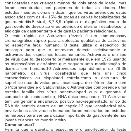
consideradas nas crianças menos de dois anos de idade, mas
foram encontradas nos pacientes de todas as idades. Uns
estudos mais adicionais indicam que os vírus adenoides estão
associados com os 4 - 15% de todas as caixas hospitalizadas de
gastroenteritis.5 viral, 6,7,8,9 rápidos e diagnóstico exato da
gastroenterite devido ao vírus adenoide é úteis em estabelecer a
etiologia da gastroenterite e de gestão paciente relacionada.
O teste rápido de Astrovirus (fezes) é um immunoassay
cromatográfico rápido para a detecção qualitativa de astrovirus
no espécime fecal humano. O teste utiliza o específico do
anticorpo para que o astrovirus detecte seletivamente o
astrovirus dos espécimes fecais humanos. Astrovirus é um tipo
de vírus que foi descoberto primeiramente que em 1975 usando
os microscópios eletrónicos que seguem uma manifestação de
diarreia em humans.10 Astroviruses seja diâmetro de 28-35
nanômetro, os vírus icosahedral que têm uns cinco
característicos ou sixpointed estrela-como a estrutura de
superfície quando vistos pela microscopia de elétron. Junto com
o Picornaviridae e o Caliciviridae, o Astroviridae compreende uma
terceira família dos vírus nonenveloped cujo o genoma é
composto do mais-sentido, RNA único-encalhado. 11 Astrovirus
tem um genoma encalhado, positivo não-segmentado, único do
RNA do sentido dentro de um capsid.12 que icosahedral não-
envolvido os astroviruses humanos foram mostrados em estudos
numerosos para ser uma causa importante da gastroenterite nas
jovens crianças no mundo inteiro.
Como se usar?
Permita que a gaveta, o espécime e o amortecedor do teste