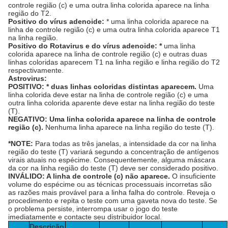
controle região (c) e uma outra linha colorida aparece na linha
região do T2.
Positivo do vírus adenoide:
* uma linha colorida aparece na
linha de controle região (c) e uma outra linha colorida aparece T1
na linha região.
Positivo do Rotavirus e do vírus adenoide: *
uma linha
colorida aparece na linha de controle região (c) e outras duas
linhas coloridas aparecem T1 na linha região e linha região do T2
respectivamente.
Astrovirus:
POSITIVO: * duas linhas coloridas distintas aparecem.
Uma
linha colorida deve estar na linha de controle região (c) e uma
outra linha colorida aparente deve estar na linha região do teste
(T).
NEGATIVO: Uma linha colorida aparece na linha de controle
região (c).
Nenhuma linha aparece na linha região do teste (T).
*NOTE:
Para todas as três janelas, a intensidade da cor na linha
região do teste (T) variará segundo a concentração de antígenos
virais atuais no espécime. Consequentemente, alguma máscara
da cor na linha região do teste (T) deve ser considerado positivo.
INVÁLIDO: A linha de controle (c) não aparece.
O insuficiente
volume do espécime ou as técnicas processuais incorretas são
as razões mais provável para a linha falha do controle. Reveja o
procedimento e repita o teste com uma gaveta nova do teste. Se
o problema persiste, interrompa usar o jogo do teste
imediatamente e contacte seu distribuidor local.
Descrição