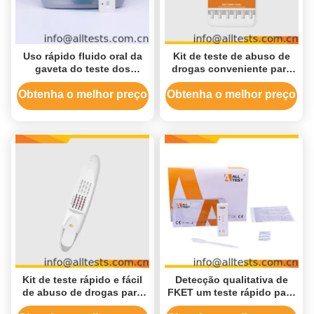
Uso rápido fluido oral da
Kit de teste de abuso de
gaveta do teste dos
drogas conveniente para
opiáceo (OPI) pelo leitor
detecção qualitativa
do ensaio de
simultânea 70+ Analíticos
Obtenha o melhor preço
Obtenha o melhor preço
Immunochromatographic
Kit de teste de urina de
abuso de drogas
Kit de teste rápido e fácil
Detecção qualitativa de
de abuso de drogas para
FKET um teste rápido para
profissionais de saúde
o uso médico e