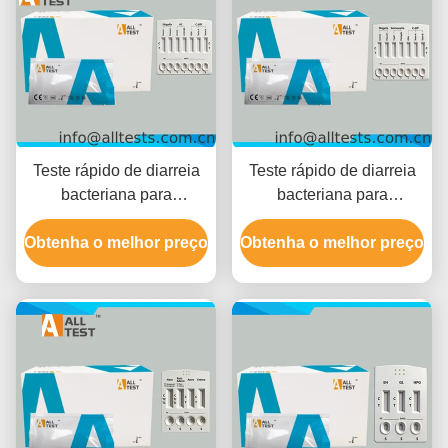
Teste rápido de diarreia
Teste rápido de diarreia
bacteriana para
bacteriana para
Shigella/Cholerae/C.diff
Shigella/Salmonella/C.diff
Obtenha o melhor preço
com tempo de leitura de
Obtenha o melhor preço
com resultados rápidos
10 minutos, certificado
em 10 minutos, alta
CE e alta precisão
precisão e fácil
interpretação visual