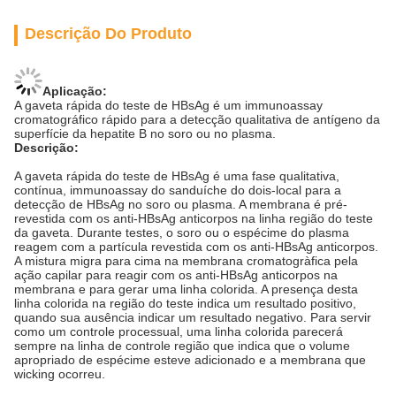
Descrição Do Produto
Aplicação:
A gaveta rápida do teste de HBsAg é um immunoassay
cromatográfico rápido para a detecção qualitativa de antígeno da
superfície da hepatite B no soro ou no plasma.
Descrição:
A gaveta rápida do teste de HBsAg é uma fase qualitativa,
contínua, immunoassay do sanduíche do dois-local para a
detecção de HBsAg no soro ou plasma. A membrana é pré-
revestida com os anti-HBsAg anticorpos na linha região do teste
da gaveta. Durante testes, o soro ou o espécime do plasma
reagem com a partícula revestida com os anti-HBsAg anticorpos.
A mistura migra para cima na membrana cromatogràfica pela
ação capilar para reagir com os anti-HBsAg anticorpos na
membrana e para gerar uma linha colorida. A presença desta
linha colorida na região do teste indica um resultado positivo,
quando sua ausência indicar um resultado negativo. Para servir
como um controle processual, uma linha colorida parecerá
sempre na linha de controle região que indica que o volume
apropriado de espécime esteve adicionado e a membrana que
wicking ocorreu.