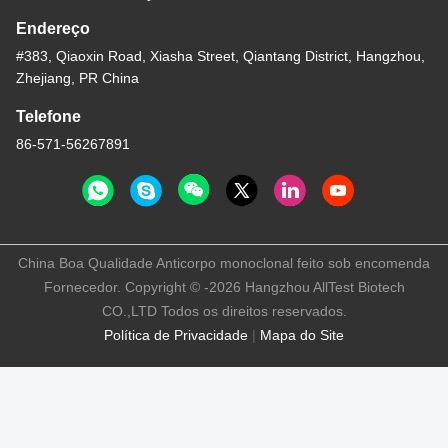
Endereço
#383, Qiaoxin Road, Xiasha Street, Qiantang District, Hangzhou,
Zhejiang, PR China
Telefone
86-571-56267891
China Boa Qualidade Anticorpo monoclonal feito sob encomenda
Fornecedor. Copyright © -2026 Hangzhou AllTest Biotech
CO.,LTD Todos os direitos reservados.
Política de Privacidade
|
Mapa do Site