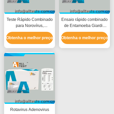
Teste Rápido Combinado
Ensaio rápido combinado
para Norovírus,
de Entamoeba Giardia
Rotavírus, Adenovírus,
H.pylori para resultados
Obtenha o melhor preço
Astrovírus e Enterovírus
Obtenha o melhor preço
rápidos em 10 minutos,
para Doenças Infecciosas
com alta precisão e fácil
com Resultados Rápidos
interpretação visual
em 15 Minutos, Alta
Precisão e Fácil
Interpretação Visual
Rotavirus Adenovirus