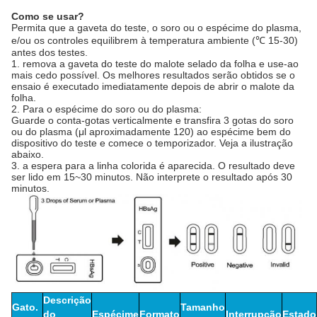
Como se usar?
Permita que a gaveta do teste, o soro ou o espécime do plasma,
e/ou os controles equilibrem à temperatura ambiente (℃ 15-30)
antes dos testes.
1. remova a gaveta do teste do malote selado da folha e use-ao
mais cedo possível. Os melhores resultados serão obtidos se o
ensaio é executado imediatamente depois de abrir o malote da
folha.
2. Para o espécime do soro ou do plasma:
Guarde o conta-gotas verticalmente e transfira 3 gotas do soro
ou do plasma (μl aproximadamente 120) ao espécime bem do
dispositivo do teste e comece o temporizador. Veja a ilustração
abaixo.
3. a espera para a linha colorida é aparecida. O resultado deve
ser lido em 15~30 minutos. Não interprete o resultado após 30
minutos.
Descrição
Gato.
Tamanho
do
Espécime
Formato
Interrupção
Estado