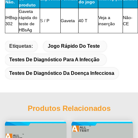
Não.
do jogo
produto
Gaveta
IHBsg-
rápida do
Veja a
Não-
S /
P
Gaveta
40 T
302
teste de
inserção
CE
HBsAg
Etiquetas:
Jogo Rápido Do Teste
Testes De Diagnóstico Para A Infecção
Testes De Diagnóstico Da Doença Infecciosa
Produtos Relacionados