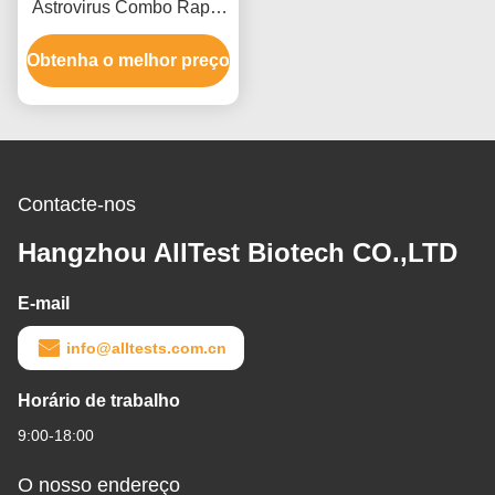
Astrovirus Combo Rapid
Test com tempo de leitura
Obtenha o melhor preço
de 15 minutos Certificado
CE e alta precisão
Contacte-nos
Hangzhou AllTest Biotech CO.,LTD
E-mail
info@alltests.com.cn
Horário de trabalho
9:00-18:00
O nosso endereço