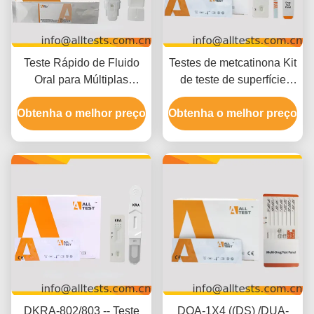
Teste Rápido de Fluido
Testes de metcatinona Kit
Oral para Múltiplas
de teste de superfície
Drogas DSD-8X3-E(X:2-
MCAT com 5 minutos
Obtenha o melhor preço
12) Para Uso Profissional
Obtenha o melhor preço
Resultados 500 ng/mL
Cutoff e fácil
interpretação visual
DKRA-802/803 -- Teste
DOA-1X4 ((DS) /DUA-