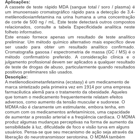
Aplicações:
A cassete de teste rápido MDA (sangue total / soro / plasma) é
um imunoensaio cromatográfico rápido para a detecção de 3,4-
metilenodioxiamfetamina na urina humana a uma concentração
de corte de 500 ng / mL. Este teste detectará outros compostos
relacionados, consulte a tabela Especificidade analítica neste
folheto informativo.
Este ensaio fornece apenas um resultado de teste analítico
preliminar. Um método químico alternativo mais específico deve
ser usado para obter um resultado analítico confirmado.
Cromatografia gasosa / espectrometria de massa (GC / MS) é o
método confirmatório preferido. A consideração clínica e o
julgamento profissional devem ser aplicados a qualquer resultado
de teste de drogas de abuso, particularmente quando resultados
positivos preliminares são usados.
Descrição:
A metilenodioximetanfetamina (ecstasy) é um medicamento de
marca sintetizado pela primeira vez em 1914 por uma empresa
farmacêutica alemã para o tratamento da obesidade. Aqueles
que tomam o medicamento frequentemente relatam efeitos
adversos, como aumento da tensão muscular e sudorese. O
MDMA não é claramente um estimulante, embora tenha, em
comum com os medicamentos anfetamínicos, uma capacidade
de aumentar a pressão arterial e a freqüência cardíaca. O MDMA
produz algumas mudanças perceptivas na forma de aumento da
sensibilidade à luz, dificuldade de foco e visão turva em alguns
usuários. Pensa-se que seu mecanismo de ação seja através da
liberação do neurotransmissor serotonina. O MDMA também