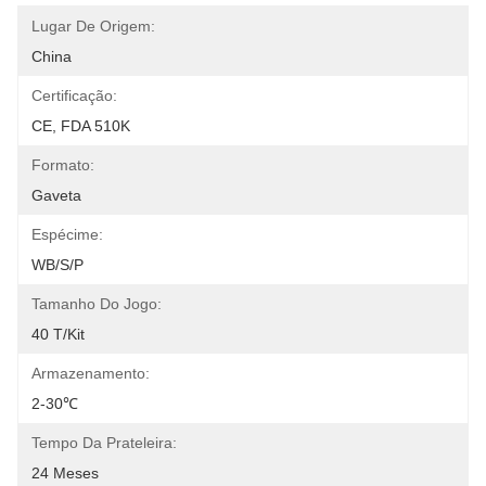
Lugar De Origem:
China
Certificação:
CE, FDA 510K
Formato:
Gaveta
Espécime:
WB/S/P
Tamanho Do Jogo:
40 T/Kit
Armazenamento:
2-30℃
Tempo Da Prateleira:
24 Meses