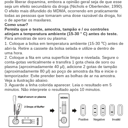
pode liberar dopamina, embora a opinião geral seja de que esse
seja um efeito secundário da droga (Nichols e Oberlender, 1990).
O efeito mais difundido do MDMA, ocorrendo em praticamente
todas as pessoas que tomaram uma dose razoável da droga, foi
o de apertar os maxilares.
Como usar?
Permita que o teste, amostra, tampão e / ou controles
atinjam a temperatura ambiente (15-30 ° C) antes do teste.
Para amostras de soro ou plasma:
1. Coloque a bolsa em temperatura ambiente (15-30 ℃) antes de
abri-la. Retire a cassete da bolsa selada e utilize-a dentro de
uma hora.
2. Coloque a fita em uma superfície limpa e nivelada. Segure o
conta-gotas verticalmente e transfira 1 gota cheia de soro ou
plasma (aproximadamente 40 μl), adicione 2 gotas de tampão
(aproximadamente 80 μl) ao poço de amostra da fita e inicie o
temporizador. Evite prender bem as bolhas de ar na amostra.
Veja a ilustração abaixo.
3. Aguarde a linha colorida aparecer. Leia o resultado em 5
minutos. Não interprete o resultado após 10 minutos.